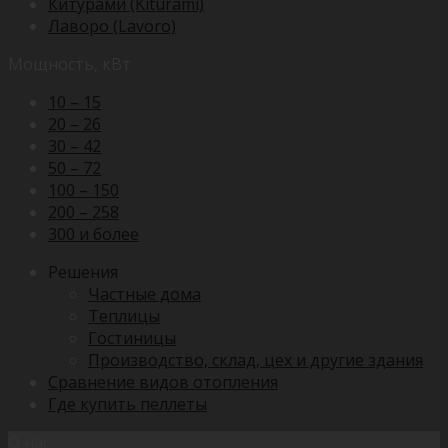
Китурами (Kiturami)
Лаворо (Lavoro)
Мощность, кВт
10 – 15
20 – 26
30 – 42
50 – 72
100 – 150
200 – 258
300 и более
Решения
Частные дома
Теплицы
Гостиницы
Производство, склад, цех и другие здания
Сравнение видов отопления
Где купить пеллеты
О нас