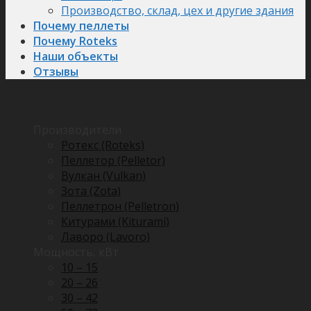
Производство, склад, цех и другие здания
Почему пеллеты
Почему Roteks
Наши объекты
Отзывы
Производители
Ротекс (Roteks)
Пеллетор (Pelletor)
Вулкан (Vulkan)
Зота (Zota)
Пеллетрон (Pelletron)
Китурами (Kiturami)
Лаворо (Lavoro)
Мощность, кВт
10 – 15
20 – 26
30 – 42