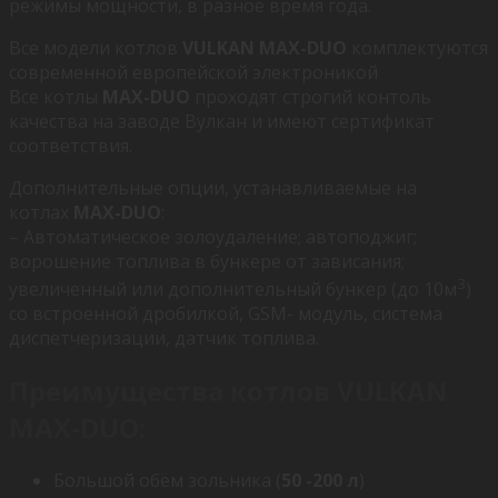
режимы мощности, в разное время года.
Все модели котлов
VULKAN MAX-DUO
комплектуются
современной европейской электроникой
Все котлы
MAX-DUO
проходят строгий контоль
качества на заводе Вулкан и имеют сертификат
соответствия.
Дополнительные опции, устанавливаемые на
котлах
MAX-DUO
:
– Автоматическое золоудаление; автоподжиг;
ворошение топлива в бункере от зависания;
3
увеличенный или дополнительный бункер (до 10м
)
со встроенной дробилкой, GSM- модуль, система
диспетчеризации, датчик топлива.
Преимущества котлов VULKAN
MAX-DUO:
Большой обём зольника (
50 -200 л
)