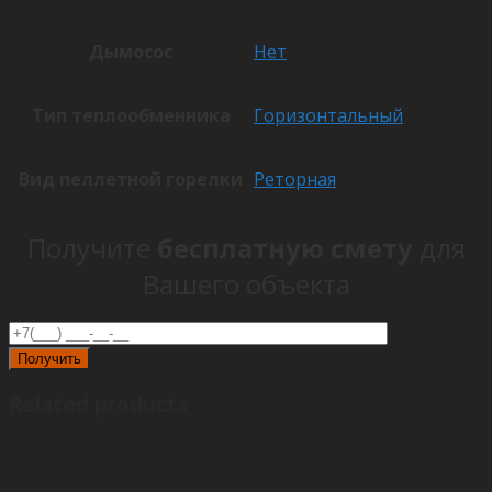
Дымосос
Нет
Тип теплообменника
Горизонтальный
Вид пеллетной горелки
Реторная
Получите
бесплатную смету
для
Вашего объекта
Related products