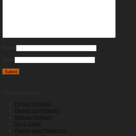
Name
Email
Производители
Ротекс (Roteks)
Пеллетор (Pelletor)
Вулкан (Vulkan)
Зота (Zota)
Пеллетрон (Pelletron)