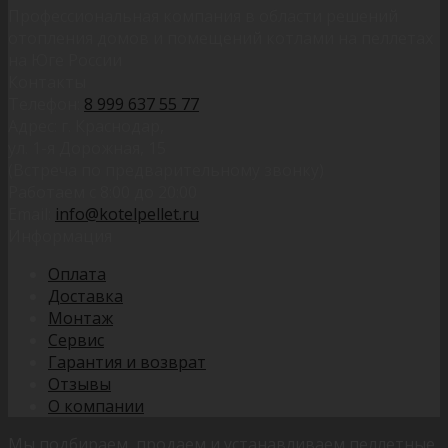
Профессиональная компания в области решений
отопления домов и помещений котлами на пеллетах
на Юге России
Контакты
Телефон:
8 999 637 55 77
Адрес: г. Краснодар,
ул. 1-я Дорожная, 15
(Встреча по предварительному звонку)
Работаем с 8:00 до 20:00
Email:
info@kotelpellet.ru
Информация
Оплата
Доставка
Монтаж
Сервис
Гарантия и возврат
Отзывы
О компании
Мы подбираем, продаем и устанавливаем пеллетные