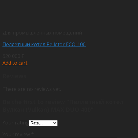
Для промышленных помещений
Пеллетный котел Pelletor ECO-100
620 000
₽
Add to cart
Reviews
There are no reviews yet.
Be the first to review “Пеллетный котел
Вулкан (Vulkan) MAX DUO 400”
Your rating
Your review
*